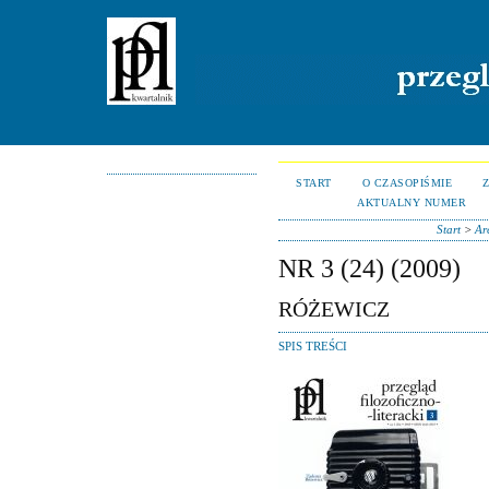
START
O CZASOPIŚMIE
AKTUALNY NUMER
Start
>
Ar
NR 3 (24) (2009)
RÓŻEWICZ
SPIS TREŚCI