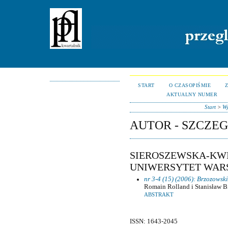
START
O CZASOPIŚMIE
AKTUALNY NUMER
Start
>
Wy
AUTOR - SZCZE
SIEROSZEWSKA-KWI
UNIWERSYTET WARS
nr 3-4 (15) (2006): Brzozowski
Romain Rolland i Stanisław 
ABSTRAKT
ISSN: 1643-2045