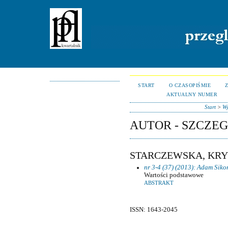
START
O CZASOPIŚMIE
AKTUALNY NUMER
Start
>
Wy
AUTOR - SZCZE
STARCZEWSKA, KR
nr 3-4 (37) (2013): Adam Siko
Wartości podstawowe
ABSTRAKT
ISSN: 1643-2045