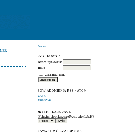
Pomoc
UMER
UŻYTKOWNIK
Nazwa użytkownika
Hasło
Zapamiętaj mnie
POWIADOMIENIA RSS / ATOM
Widok
Subskrybuj
JĘZYK / LANGUAGE
##plugins.block.languageToggle.selectLabel##
ZAWARTOŚĆ CZASOPISMA