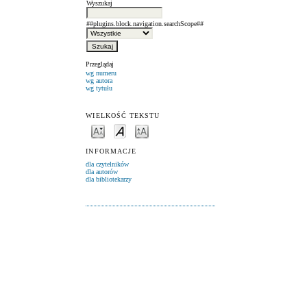
Wyszukaj
##plugins.block.navigation.searchScope##
Przeglądaj
wg numeru
wg autora
wg tytułu
WIELKOŚĆ TEKSTU
INFORMACJE
dla czytelników
dla autorów
dla bibliotekarzy