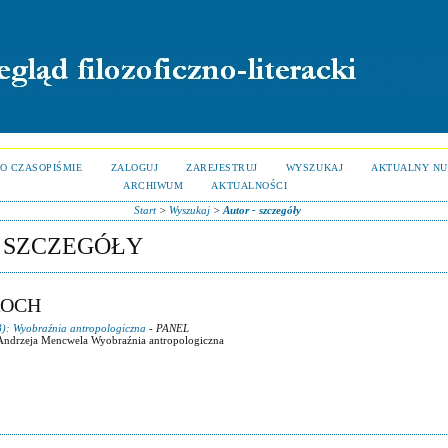
O CZASOPIŚMIE
ZALOGUJ
ZAREJESTRUJ
WYSZUKAJ
AKTUALNY N
ARCHIWUM
AKTUALNOŚCI
Start
>
Wyszukaj
>
Autor - szczegóły
- SZCZEGÓŁY
ROCH
8): Wyobraźnia antropologiczna
- PANEL
 Andrzeja Mencwela Wyobraźnia antropologiczna